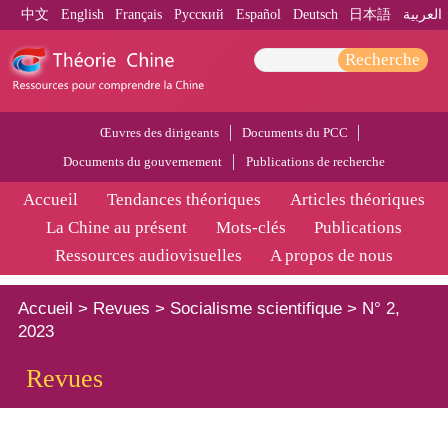
中文
English
Français
Pусский
Español
Deutsch
日本語
العربية
Recherche
Œuvres des dirigeants
Documents du PCC
Documents du gouvernement
Publications de recherche
Accueil
Tendances théoriques
Articles théoriques
La Chine au présent
Mots-clés
Publications
Ressources audiovisuelles
A propos de nous
Accueil
>
Revues
>
Socialisme scientifique
>
N° 2,
2023
Revues