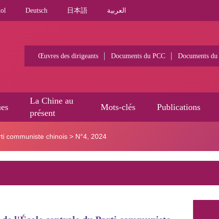
ol
Deutsch
日本語
العربية
Œuvres des dirigeants
Documents du PCC
Documents du
La Chine au
ues
Mots-clés
Publications
présent
rti communiste chinois
>
N°4, 2024