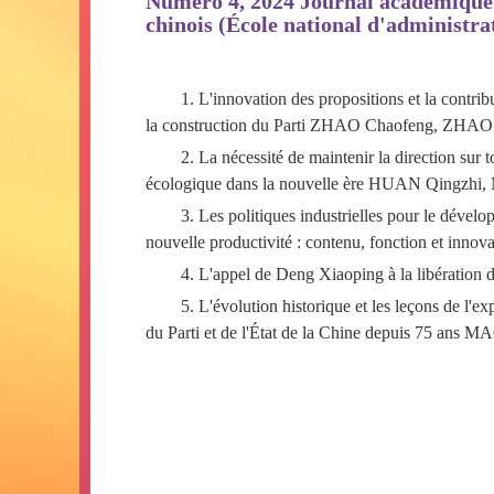
Numéro 4, 2024 Journal académique 
chinois (École national d'administra
1.
L
'
innovation des propositions et la contrib
la construction du Parti
ZHAO Chaofeng, ZHAO
2. L
a nécessité de maintenir la direction sur t
écologique dans la nouvelle ère
HUAN
Qingzhi,
3.
Les politiques industrielles pour le dévelo
nouvelle productivité : contenu, fonction et innov
4.
L
'
appel de Deng Xiaoping à la libération de
5.
L
'
évolution historique et les leçons de l
'
exp
du Parti et de l
'
État de la Chine depuis 75 ans
MAO