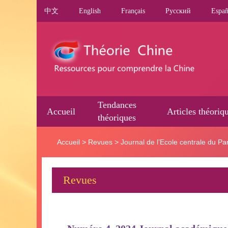
中文
English
Français
Pусский
Españ
Tendances
Accueil
Articles théoriq
théoriques
Accueil
>
Revues
>
Journal de l’Ecole centrale du Pa
Revues