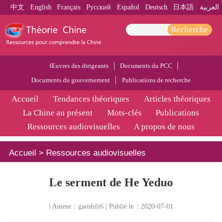
中文
English
Français
Pусский
Español
Deutsch
日本語
العربية
Recherche
Œuvres des dirigeants
Documents du PCC
Documents du gouvernement
Publications de recherche
Accueil
Tendances théoriques
Articles théoriques
La Chine au présent
Mots-clés
Publications
Ressources audiovisuelles
A propos de nous
Accueil
>
Ressources audiovisuelles
Le serment de He Yeduo
| Auteur：gaoshili6 | Publié le：2020-07-01