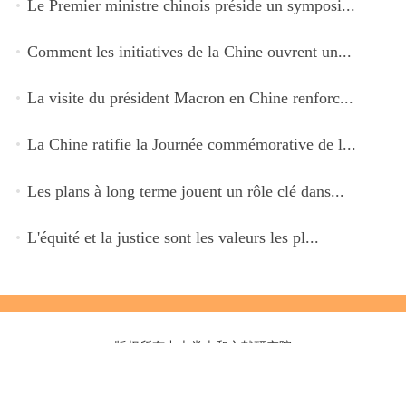
Le Premier ministre chinois préside un symposi...
Comment les initiatives de la Chine ouvrent un...
La visite du président Macron en Chine renforc...
La Chine ratifie la Journée commémorative de l...
Les plans à long terme jouent un rôle clé dans...
L'équité et la justice sont les valeurs les pl...
版权所有中央党史和文献研究院
建议以IE8.0以上版本浏览器浏览本页面京ICP备11039383号-6京 公网安备
11010202000010