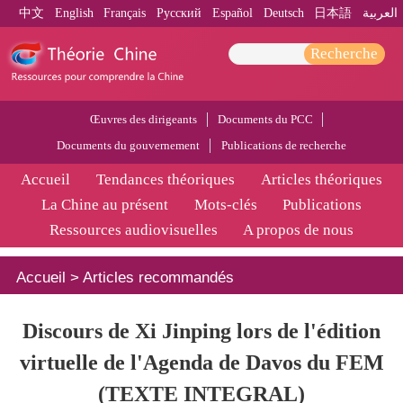
中文
English
Français
Pусский
Español
Deutsch
日本語
العربية
Recherche
Œuvres des dirigeants
Documents du PCC
Documents du gouvernement
Publications de recherche
Accueil
Tendances théoriques
Articles théoriques
La Chine au présent
Mots-clés
Publications
Ressources audiovisuelles
A propos de nous
Accueil
>
Articles recommandés
Discours de Xi Jinping lors de l'édition
virtuelle de l'Agenda de Davos du FEM
(TEXTE INTEGRAL)