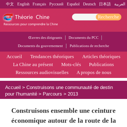
中文
English
Français
Pусский
Español
Deutsch
日本語
العربية
Recherche
Œuvres des dirigeants
Documents du PCC
Documents du gouvernement
Publications de recherche
Accueil
Tendances théoriques
Articles théoriques
La Chine au présent
Mots-clés
Publications
Ressources audiovisuelles
A propos de nous
Accueil
>
Construisons une communauté de destin
pour l'humanité
>
Parcours
>
2013
Construisons ensemble une ceinture
économique autour de la route de la