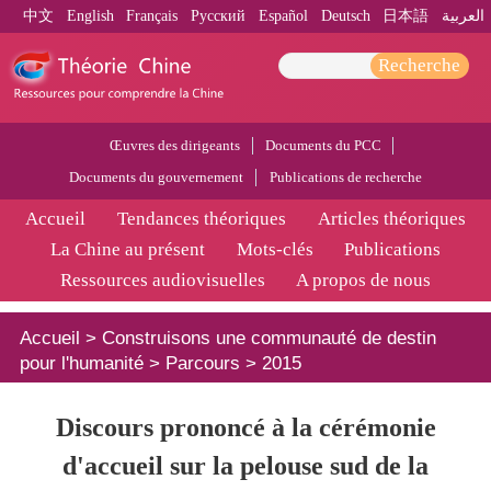
中文
English
Français
Pусский
Español
Deutsch
日本語
العربية
Recherche
Œuvres des dirigeants
Documents du PCC
Documents du gouvernement
Publications de recherche
Accueil
Tendances théoriques
Articles théoriques
La Chine au présent
Mots-clés
Publications
Ressources audiovisuelles
A propos de nous
Accueil
>
Construisons une communauté de destin
pour l'humanité
>
Parcours
>
2015
Discours prononcé à la cérémonie
d'accueil sur la pelouse sud de la