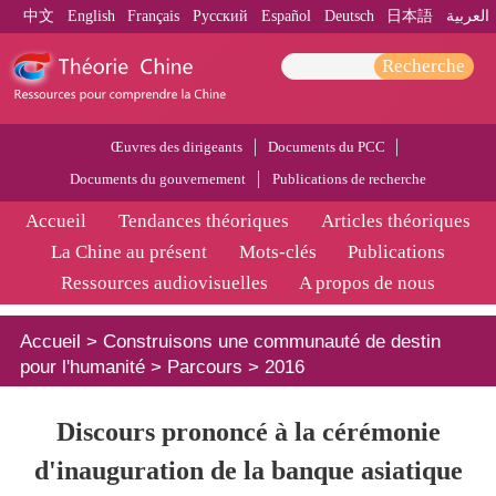
中文
English
Français
Pусский
Español
Deutsch
日本語
العربية
Recherche
Œuvres des dirigeants
Documents du PCC
Documents du gouvernement
Publications de recherche
Accueil
Tendances théoriques
Articles théoriques
La Chine au présent
Mots-clés
Publications
Ressources audiovisuelles
A propos de nous
Accueil
>
Construisons une communauté de destin
pour l'humanité
>
Parcours
>
2016
Discours prononcé à la cérémonie
d'inauguration de la banque asiatique