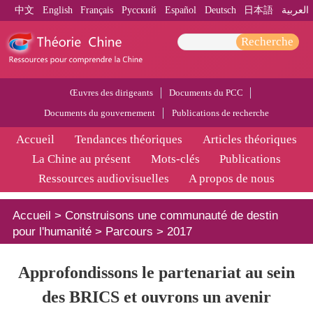
中文
English
Français
Pусский
Español
Deutsch
日本語
العربية
Recherche
Œuvres des dirigeants
Documents du PCC
Documents du gouvernement
Publications de recherche
Accueil
Tendances théoriques
Articles théoriques
La Chine au présent
Mots-clés
Publications
Ressources audiovisuelles
A propos de nous
Accueil
>
Construisons une communauté de destin
pour l'humanité
>
Parcours
>
2017
Approfondissons le partenariat au sein
des BRICS et ouvrons un avenir