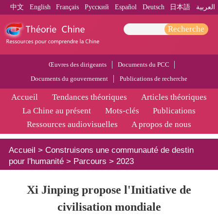
中文
English
Français
Pусский
Español
Deutsch
日本語
العربية
Recherche
Œuvres des dirigeants
Documents du PCC
Documents du gouvernement
Publications de recherche
Accueil
Tendances théoriques
Articles théoriques
La Chine au présent
Mots-clés
Publications
Ressources audiovisuelles
A propos de nous
Accueil
>
Construisons une communauté de destin
pour l'humanité
>
Parcours
>
2023
Xi Jinping propose l'Initiative de
civilisation mondiale