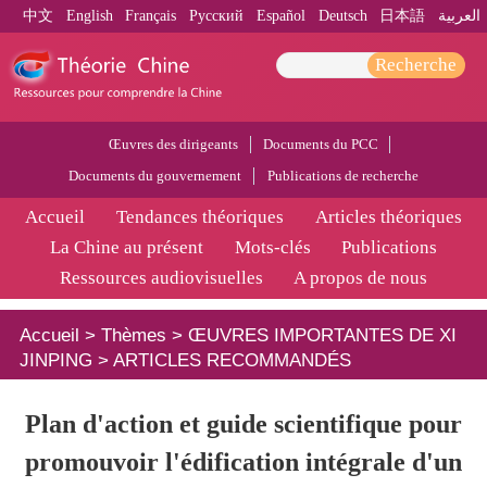
中文
English
Français
Pусский
Español
Deutsch
日本語
العربية
Recherche
Œuvres des dirigeants
Documents du PCC
Documents du gouvernement
Publications de recherche
Accueil
Tendances théoriques
Articles théoriques
La Chine au présent
Mots-clés
Publications
Ressources audiovisuelles
A propos de nous
Accueil
>
Thèmes
>
ŒUVRES IMPORTANTES DE XI
JINPING
>
ARTICLES RECOMMANDÉS
​Plan d'action et guide scientifique pour
promouvoir l'édification intégrale d'un