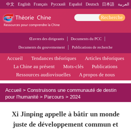
中文
English
Français
Pусский
Español
Deutsch
日本語
العربية
Recherche
Œuvres des dirigeants
Documents du PCC
Documents du gouvernement
Publications de recherche
Accueil
Tendances théoriques
Articles théoriques
La Chine au présent
Mots-clés
Publications
Ressources audiovisuelles
A propos de nous
Accueil
>
Construisons une communauté de destin
pour l'humanité
>
Parcours
>
2024
Xi Jinping appelle à bâtir un monde
juste de développement commun et