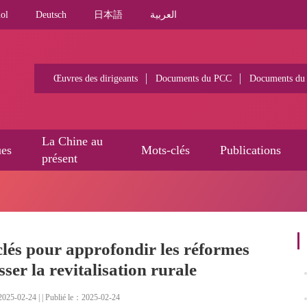
ol
Deutsch
日本語
العربية
Œuvres des dirigeants
Documents du PCC
Documents du
La Chine au
ues
Mots-clés
Publications
présent
clés pour approfondir les réformes
sser la revitalisation rurale
025-02-24 | | Publié le：2025-02-24