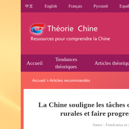
中文
English
Français
Pусский
Españ
Tendances
Accueil
Articles théoriq
théoriques
Accueil
>
Articles recommandés
La Chine souligne les tâches 
rurales et faire progre
Source：French.news.cn 2