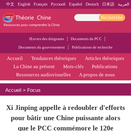
中文
English
Français
Pусский
Español
Deutsch
日本語
العربية
Recherche
Œuvres des dirigeants
Documents du PCC
Documents du gouvernement
Publications de recherche
Accueil
Tendances théoriques
Articles théoriques
La Chine au présent
Mots-clés
Publications
Ressources audiovisuelles
A propos de nous
Accueil
>
Focus
Xi Jinping appelle à redoubler d'efforts
pour bâtir une Chine puissante alors
que le PCC commémore le 120e