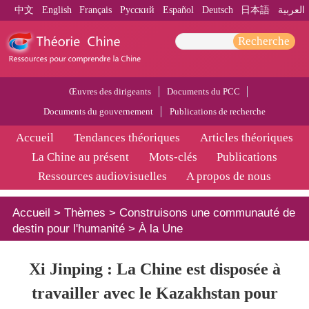
中文
English
Français
Pусский
Español
Deutsch
日本語
العربية
Recherche
Œuvres des dirigeants
Documents du PCC
Documents du gouvernement
Publications de recherche
Accueil
Tendances théoriques
Articles théoriques
La Chine au présent
Mots-clés
Publications
Ressources audiovisuelles
A propos de nous
Accueil
>
Thèmes
>
Construisons une communauté de
destin pour l'humanité
>
À la Une
Xi Jinping : La Chine est disposée à
travailler avec le Kazakhstan pour