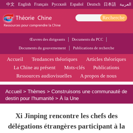
中文
English
Français
Pусский
Español
Deutsch
日本語
العربية
Recherche
Œuvres des dirigeants
Documents du PCC
Documents du gouvernement
Publications de recherche
Accueil
Tendances théoriques
Articles théoriques
La Chine au présent
Mots-clés
Publications
Ressources audiovisuelles
A propos de nous
Accueil
>
Thèmes
>
Construisons une communauté de
destin pour l'humanité
>
À la Une
Xi Jinping rencontre les chefs des
délégations étrangères participant à la