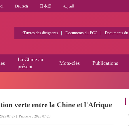
ol
Deutsch
日本語
العربية
Œuvres des dirigeants
Documents du PCC
Documents du
La Chine au
ues
Mots-clés
Publications
présent
ion verte entre la Chine et l'Afrique
025-07-27 | | Publié le：2025-07-28