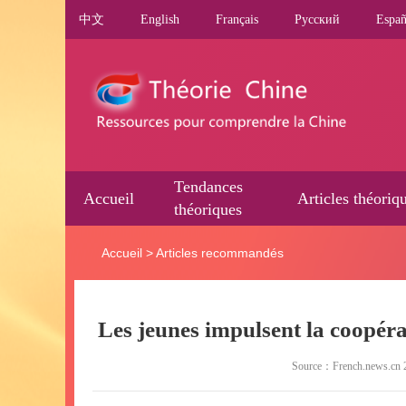
中文
English
Français
Pусский
Españ
Tendances
Accueil
Articles théoriq
théoriques
Accueil
>
Articles recommandés
Les jeunes impulsent la coopérat
Source：French.news.cn 2