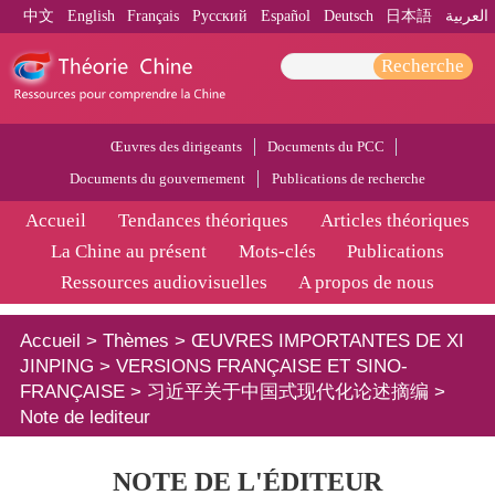
中文
English
Français
Pусский
Español
Deutsch
日本語
العربية
Recherche
Œuvres des dirigeants
Documents du PCC
Documents du gouvernement
Publications de recherche
Accueil
Tendances théoriques
Articles théoriques
La Chine au présent
Mots-clés
Publications
Ressources audiovisuelles
A propos de nous
Accueil
>
Thèmes
>
ŒUVRES IMPORTANTES DE XI
JINPING
>
VERSIONS FRANÇAISE ET SINO-
FRANÇAISE
>
习近平关于中国式现代化论述摘编
>
Note de lediteur
NOTE DE L'ÉDITEUR