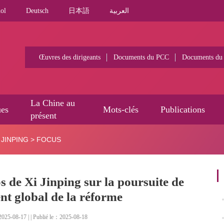
ol
Deutsch
日本語
العربية
Œuvres des dirigeants
Documents du PCC
Documents du
La Chine au
ues
Mots-clés
Publications
présent
JINPING
>
FOCUS
s de Xi Jinping sur la poursuite de
nt global de la réforme
025-08-17 | | Publié le：2025-08-18