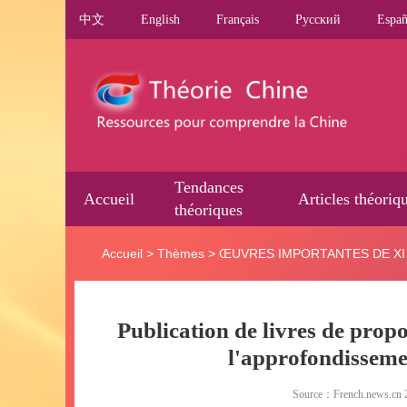
中文
English
Français
Pусский
Españ
Tendances
Accueil
Articles théoriq
théoriques
Accueil
>
Thèmes
>
ŒUVRES IMPORTANTES DE XI 
Publication de livres de propo
l'approfondisseme
Source：French.news.cn 2