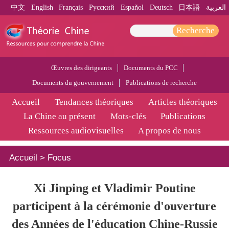
中文
English
Français
Pусский
Español
Deutsch
日本語
العربية
Recherche
Œuvres des dirigeants
Documents du PCC
Documents du gouvernement
Publications de recherche
Accueil
Tendances théoriques
Articles théoriques
La Chine au présent
Mots-clés
Publications
Ressources audiovisuelles
A propos de nous
Accueil
>
Focus
Xi Jinping et Vladimir Poutine
participent à la cérémonie d'ouverture
des Années de l'éducation Chine-Russie