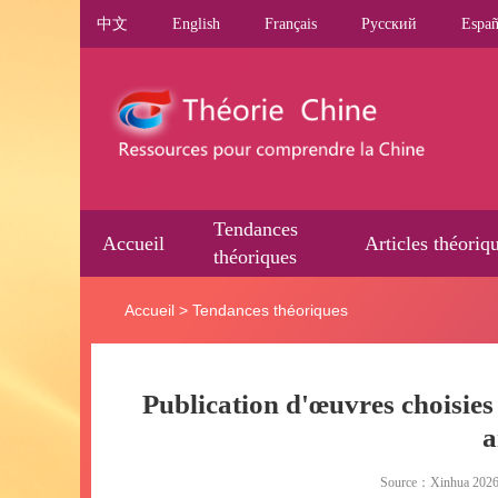
中文
English
Français
Pусский
Españ
Tendances
Accueil
Articles théoriq
théoriques
Accueil
>
Tendances théoriques
Publication d'œuvres choisies 
a
Source：Xinhua 2026-