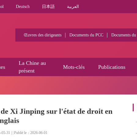
ol
Deutsch
日本語
العربية
Œuvres des dirigeants
Documents du PCC
Documents du
La Chine au
ues
Mots-clés
Publications
présent
de Xi Jinping sur l'état de droit en
nglais
05-31 | | Publié le：2026-06-01