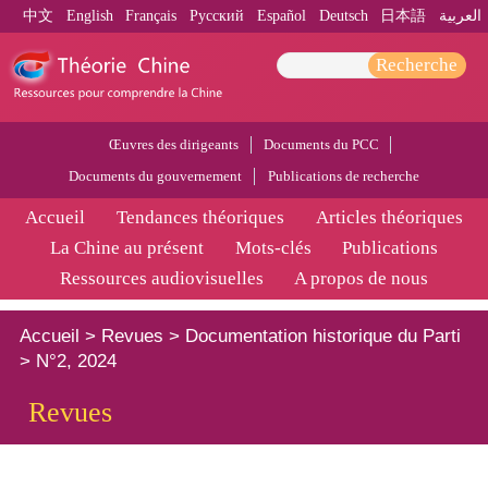
中文
English
Français
Pусский
Español
Deutsch
日本語
العربية
Recherche
Œuvres des dirigeants
Documents du PCC
Documents du gouvernement
Publications de recherche
Accueil
Tendances théoriques
Articles théoriques
La Chine au présent
Mots-clés
Publications
Ressources audiovisuelles
A propos de nous
Accueil
>
Revues
>
Documentation historique du Parti
>
N°2, 2024
Revues