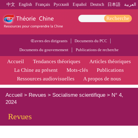
中文
English
Français
Pусский
Español
Deutsch
日本語
العربية
Recherche
Œuvres des dirigeants
Documents du PCC
Documents du gouvernement
Publications de recherche
Accueil
Tendances théoriques
Articles théoriques
La Chine au présent
Mots-clés
Publications
Ressources audiovisuelles
A propos de nous
Accueil
>
Revues
>
Socialisme scientifique
>
N° 4,
2024
Revues