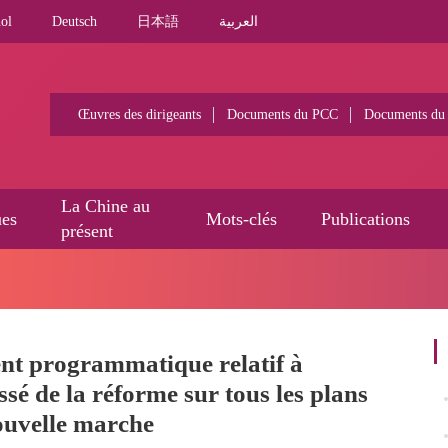
ol
Deutsch
日本語
العربية
Œuvres des dirigeants
Documents du PCC
Documents du
La Chine au
ues
Mots-clés
Publications
présent
 programmatique relatif à
sé de la réforme sur tous les plans
ouvelle marche