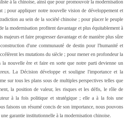
aliste à la chinoise, ainsi que pour promouvoir la modernisation
at ; pour appliquer notre nouvelle vision de développement et
radiction au sein de la société chinoise ; pour placer le peuple
ts de la modernisation profitent davantage et plus équitablement à
éfis majeurs et faire progresser davantage et de manière plus sûre
a construction d'une communauté de destin pour l'humanité et
s'accélèrent les mutations du siècle ; pour mener en profondeur la
 la nouvelle ère et faire en sorte que notre parti devienne un
ureux. La Décision développe et souligne l'importance et la
me sur tous les plans sous de multiples perspectives telles que
ment, la position de valeur, les risques et les défis, le rôle de
teur à la fois politique et stratégique ; elle a à la fois une
ous faisons un résumé concis de son importance, nous pouvons
une garantie institutionnelle à la modernisation chinoise.