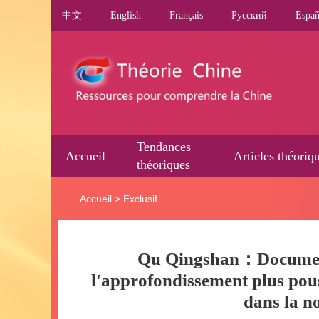
中文
English
Français
Pусский
Españ
Tendances
Accueil
Articles théoriq
théoriques
Accueil
>
Exclusif
Qu Qingshan：​Document
l'approfondissement plus pous
dans la n