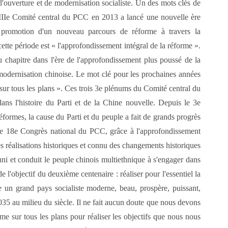
'ouverture et de modernisation socialiste. Un des mots clés de
IIIe Comité central du PCC en 2013 a lancé une nouvelle ère
e promotion d'un nouveau parcours de réforme à travers la
tte période est « l'approfondissement intégral de la réforme ».
 chapitre dans l'ère de l'approfondissement plus poussé de la
modernisation chinoise. Le mot clé pour les prochaines années
sur tous les plans ». Ces trois 3e plénums du Comité central du
dans l'histoire du Parti et de la Chine nouvelle. Depuis le 3e
rmes, la cause du Parti et du peuple a fait de grands progrès
 le 18e Congrès national du PCC, grâce à l'approfondissement
 des réalisations historiques et connu des changements historiques
uni et conduit le peuple chinois multiethnique à s'engager dans
e l'objectif du deuxième centenaire : réaliser pour l'essentiel la
e un grand pays socialiste moderne, beau, prospère, puissant,
35 au milieu du siècle. Il ne fait aucun doute que nous devons
me sur tous les plans pour réaliser les objectifs que nous nous