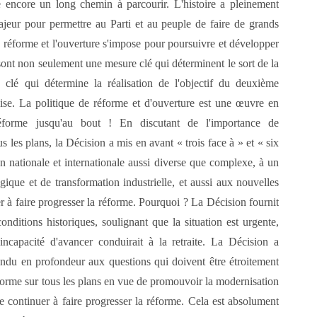
e encore un long chemin à parcourir. L'histoire a pleinement
ajeur pour permettre au Parti et au peuple de faire de grands
a réforme et l'ouverture s'impose pour poursuivre et développer
 sont non seulement une mesure clé qui déterminent le sort de la
lé qui détermine la réalisation de l'objectif du deuxième
ise. La politique de réforme et d'ouverture est une œuvre en
éforme jusqu'au bout ! En discutant de l'importance de
 les plans, la Décision a mis en avant « trois face à » et « six
ion nationale et internationale aussi diverse que complexe, à un
gique et de transformation industrielle, et aussi aux nouvelles
r à faire progresser la réforme. Pourquoi ? La Décision fournit
nditions historiques, soulignant que la situation est urgente,
ncapacité d'avancer conduirait à la retraite. La Décision a
ondu en profondeur aux questions qui doivent être étroitement
éforme sur tous les plans en vue de promouvoir la modernisation
de continuer à faire progresser la réforme. Cela est absolument