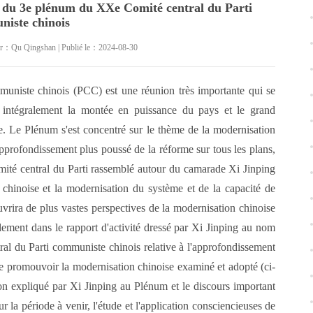
du 3e plénum du XXe Comité central du Parti
iste chinois
ur：Qu Qingshan | Publié le：2024-08-30
niste chinois (PCC) est une réunion très importante qui se
r intégralement la montée en puissance du pays et le grand
e. Le Plénum s'est concentré sur le thème de la modernisation
approfondissement plus poussé de la réforme sur tous les plans,
Comité central du Parti rassemblé autour du camarade Xi Jinping
a chinoise et la modernisation du système et de la capacité de
uvrira de plus vastes perspectives de la modernisation chinoise
alement dans le rapport d'activité dressé par Xi Jinping au nom
ral du Parti communiste chinois relative à l'approfondissement
de promouvoir la modernisation chinoise examiné et adopté (ci-
on expliqué par Xi Jinping au Plénum et le discours important
 la période à venir, l'étude et l'application consciencieuses de