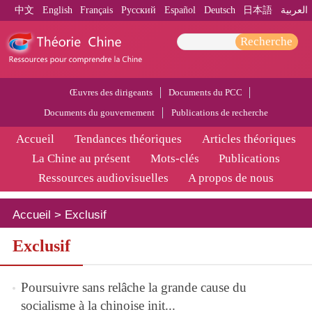
中文
English
Français
Pусский
Español
Deutsch
日本語
العربية
Recherche
Œuvres des dirigeants
Documents du PCC
Documents du gouvernement
Publications de recherche
Accueil
Tendances théoriques
Articles théoriques
La Chine au présent
Mots-clés
Publications
Ressources audiovisuelles
A propos de nous
Accueil
>
Exclusif
Exclusif
Poursuivre sans relâche la grande cause du
socialisme à la chinoise init...