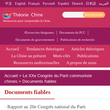
中文
English
Français
Pусский
Español
Deutsch
日本語
العربية
Recherche
Œuvres des dirigeants
Documents du PCC
Documents du gouvernement
Publications de recherche
Accueil
Tendances théoriques
Articles théoriques
La Chine au présent
Mots-clés
Publications
Ressources audiovisuelles
A propos de nous
Accueil
>
Le XXe Congrès du Parti communiste
chinois
>
Documents fiables
Documents fiables
Rapport au 20e Congrès national du Parti