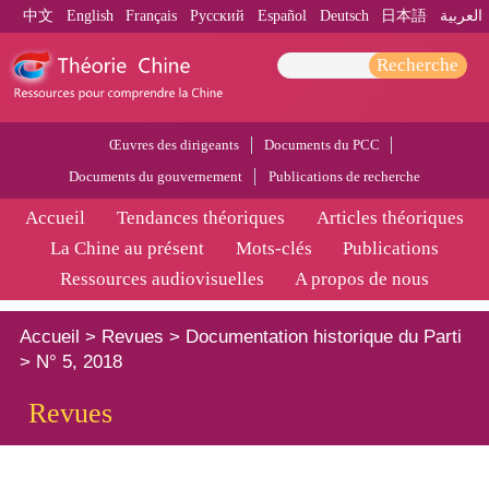
中文
English
Français
Pусский
Español
Deutsch
日本語
العربية
Recherche
Œuvres des dirigeants
Documents du PCC
Documents du gouvernement
Publications de recherche
Accueil
Tendances théoriques
Articles théoriques
La Chine au présent
Mots-clés
Publications
Ressources audiovisuelles
A propos de nous
Accueil
>
Revues
>
Documentation historique du Parti
>
N° 5, 2018
Revues