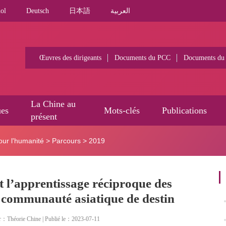
ol
Deutsch
日本語
العربية
Œuvres des dirigeants
Documents du PCC
Documents du
La Chine au
ues
Mots-clés
Publications
présent
ur l'humanité
>
Parcours
>
2019
t l’apprentissage réciproque des
ne communauté asiatique de destin
r：Théorie Chine | Publié le：2023-07-11