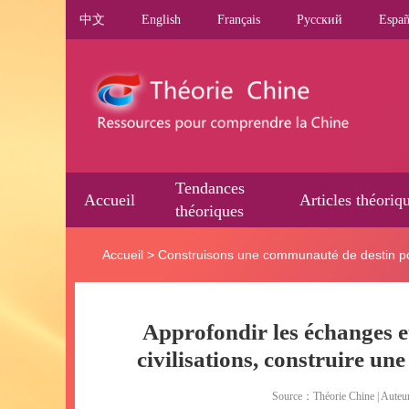
中文
English
Français
Pусский
Españ
Tendances
Accueil
Articles théoriq
théoriques
Accueil
>
Construisons une communauté de destin po
Approfondir les échanges e
civilisations, construire u
Source：Théorie Chine | Auteu