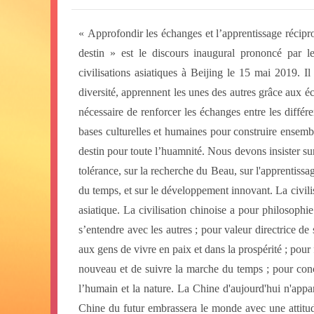
« Approfondir les échanges et l’apprentissage récipr
destin » est le discours inaugural prononcé par 
civilisations asiatiques à Beijing le 15 mai 2019. Il
diversité, apprennent les unes des autres grâce aux éc
nécessaire de renforcer les échanges entre les différe
bases culturelles et humaines pour construire ense
destin pour toute l’huamnité. Nous devons insister sur l
tolérance, sur la recherche du Beau, sur l'apprentissag
du temps, et sur le développement innovant. La civilis
asiatique. La civilisation chinoise a pour philosophi
s’entendre avec les autres ; pour valeur directrice de 
aux gens de vivre en paix et dans la prospérité ; pour f
nouveau et de suivre la marche du temps ; pour conce
l’humain et la nature. La Chine d'aujourd'hui n'app
Chine du futur embrassera le monde avec une attitude