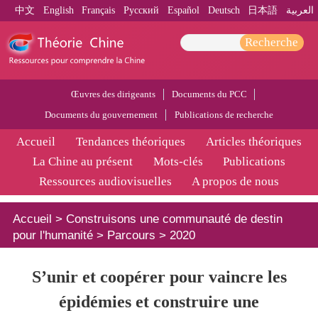
中文
English
Français
Pусский
Español
Deutsch
日本語
العربية
Recherche
Œuvres des dirigeants
Documents du PCC
Documents du gouvernement
Publications de recherche
Accueil
Tendances théoriques
Articles théoriques
La Chine au présent
Mots-clés
Publications
Ressources audiovisuelles
A propos de nous
Accueil
>
Construisons une communauté de destin
pour l'humanité
>
Parcours
>
2020
S’unir et coopérer pour vaincre les
épidémies et construire une