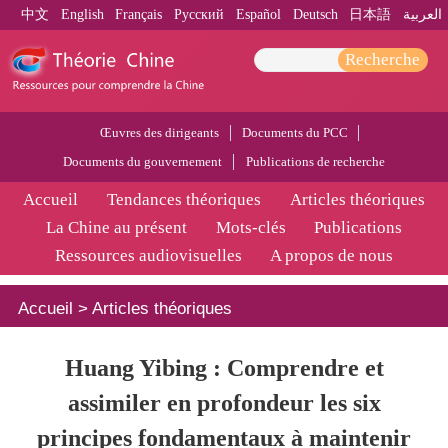
中文
English
Français
Pусский
Español
Deutsch
日本語
العربية
Recherche
Œuvres des dirigeants
Documents du PCC
Documents du gouvernement
Publications de recherche
Accueil
Tendances théoriques
Articles théoriques
La Chine au présent
Mots-clés
Publications
Ressources audiovisuelles
A propos de nous
Accueil
>
Articles théoriques
Huang Yibing : Comprendre et
assimiler en profondeur les six
principes fondamentaux à maintenir