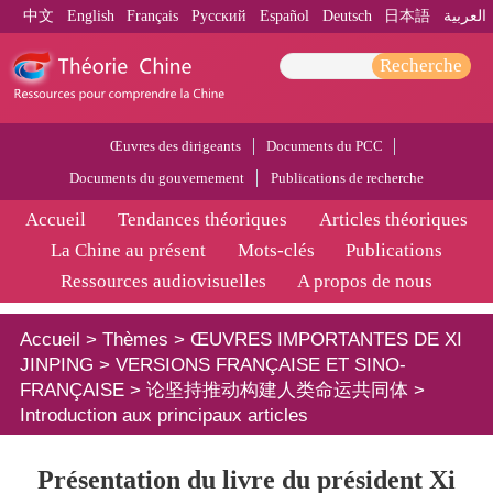
中文
English
Français
Pусский
Español
Deutsch
日本語
العربية
Recherche
Œuvres des dirigeants
Documents du PCC
Documents du gouvernement
Publications de recherche
Accueil
Tendances théoriques
Articles théoriques
La Chine au présent
Mots-clés
Publications
Ressources audiovisuelles
A propos de nous
Accueil
>
Thèmes
>
ŒUVRES IMPORTANTES DE XI
JINPING
>
VERSIONS FRANÇAISE ET SINO-
FRANÇAISE
>
论坚持推动构建人类命运共同体
>
Introduction aux principaux articles
Présentation du livre du président Xi