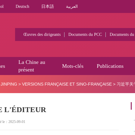
ol
Deutsch
日本語
العربية
Œuvres des dirigeants
Documents du PCC
Documents du
La Chine au
ues
Mots-clés
Publications
présent
JINPING
>
VERSIONS FRANÇAISE ET SINO-FRANÇAISE
>
习近平关
E L'ÉDITEUR
lié le：2025-09-01