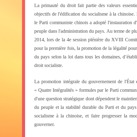
La primauté du droit fait partie des valeurs essentie
objectifs de l'édification du socialisme à la chinoise.
le Parti communiste chinois a adopté l'instauration d
peuple dans l'administration du pays. Au terme de pl
2014, lors de la 4
e
session plénière du XVII
I
Comité 
pour la première fois, la promotion de la légalité po
du pays selon la loi dans tous les domaines, d’établir
droit socialiste.
La promotion intégrale du gouvernement de l'État en 
« Quatre Intégralités » formules par le Parti communi
d'une question stratégique dont dépendent le maintien 
du peuple et la stabilité durable du Parti et du pay
socialisme à la chinoise, et faire progresser la mo
gouverner.