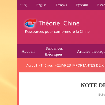
中文
English
Français
Pусский
Españ
Tendances
Accueil
Articles théoriq
théoriques
Accueil
>
Thèmes
>
ŒUVRES IMPORTANTES DE XI 
NOTE D
| | Pub