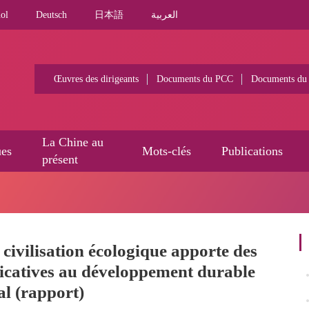
ol
Deutsch
日本語
العربية
Œuvres des dirigeants
Documents du PCC
Documents du
La Chine au
ues
Mots-clés
Publications
présent
 civilisation écologique apporte des
ificatives au développement durable
l (rapport)