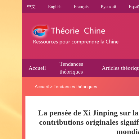
中文
English
Français
Pусский
Españ
Tendances
Accueil
Articles théoriq
théoriques
Accueil
>
Tendances théoriques
La pensée de Xi Jinping sur la
contributions originales sign
mondia