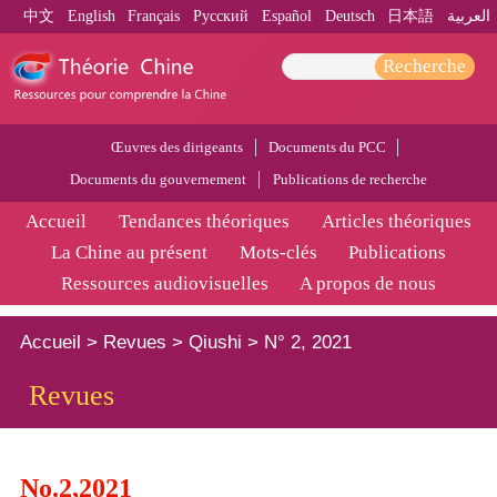
中文
English
Français
Pусский
Español
Deutsch
日本語
العربية
Recherche
Œuvres des dirigeants
Documents du PCC
Documents du gouvernement
Publications de recherche
Accueil
Tendances théoriques
Articles théoriques
La Chine au présent
Mots-clés
Publications
Ressources audiovisuelles
A propos de nous
Accueil
>
Revues
>
Qiushi
>
N° 2, 2021
Revues
No.2,2021