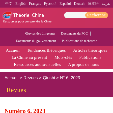
中文
English
Français
Pусский
Español
Deutsch
日本語
العربية
Recherche
Œuvres des dirigeants
Documents du PCC
Documents du gouvernement
Publications de recherche
Accueil
Tendances théoriques
Articles théoriques
La Chine au présent
Mots-clés
Publications
Ressources audiovisuelles
A propos de nous
Accueil
>
Revues
>
Qiushi
>
N° 6, 2023
Revues
Numéro 6, 2023