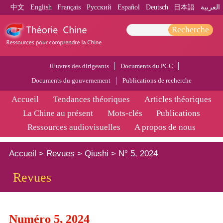
中文
English
Français
Pусский
Español
Deutsch
日本語
العربية
Recherche
Œuvres des dirigeants
Documents du PCC
Documents du gouvernement
Publications de recherche
Accueil
Tendances théoriques
Articles théoriques
La Chine au présent
Mots-clés
Publications
Ressources audiovisuelles
A propos de nous
Accueil
>
Revues
>
Qiushi
>
N° 5, 2024
Revues
Numéro 5, 2024