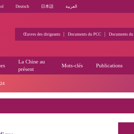
ol
Deutsch
日本語
العربية
Œuvres des dirigeants
Documents du PCC
Documents du
La Chine au
ues
Mots-clés
Publications
présent
024