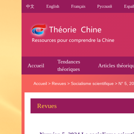
中文
English
Français
Pусский
Españ
Tendances
Accueil
Articles théoriq
théoriques
Accueil
>
Revues
>
Socialisme scientifique
>
N° 5, 2
Revues