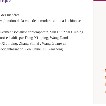
ifique
 des matières
ploration de la voie de la modernisation à la chinoise
,
uvement socialiste contemporain
, Sun Li ; Zhai Guiping
inoise établis par Deng Xiaoping
, Wang Dandan
e Xi Jinping
, Zhang Shihai ; Wang Guanwen
ccidentalisation » en Chine
, Fu Gaosheng