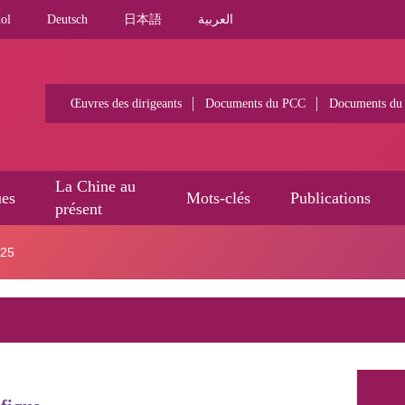
ol
Deutsch
日本語
العربية
Œuvres des dirigeants
Documents du PCC
Documents du
La Chine au
ues
Mots-clés
Publications
présent
025