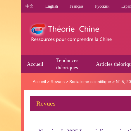
中文
English
Français
Pусский
Españ
Tendances
Accueil
Articles théoriq
théoriques
Accueil
>
Revues
>
Socialisme scientifique
>
N° 5, 2
Revues