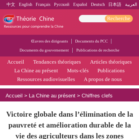
中文
English
Français
Pусский
Español
Deutsch
日本語
العربية
Recherche
Œuvres des dirigeants
Documents du PCC
Documents du gouvernement
Publications de recherche
Accueil
Tendances théoriques
Articles théoriques
La Chine au présent
Mots-clés
Publications
Ressources audiovisuelles
A propos de nous
Accueil
>
La Chine au présent
>
Chiffres clefs
Victoire globale dans l’élimination de la
pauvreté et amélioration durable de la
vie des agriculteurs dans les zones